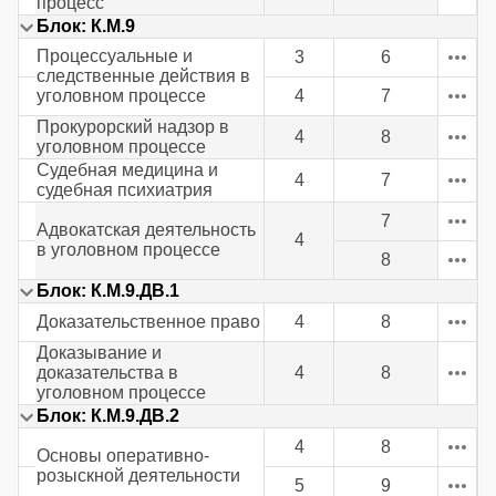
процесс
Блок: К.М.9
Процессуальные и
3
6
следственные действия в
уголовном процессе
4
7
Прокурорский надзор в
4
8
уголовном процессе
Судебная медицина и
4
7
судебная психиатрия
7
Адвокатская деятельность
4
в уголовном процессе
8
Блок: К.М.9.ДВ.1
Доказательственное право
4
8
Доказывание и
доказательства в
4
8
уголовном процессе
Блок: К.М.9.ДВ.2
4
8
Основы оперативно-
розыскной деятельности
5
9