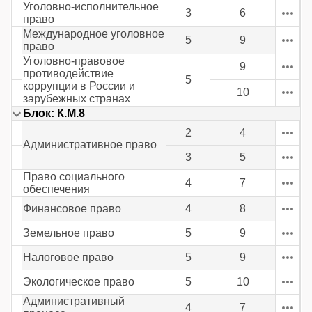
Уголовно-исполнительное
3
6
право
Международное уголовное
5
9
право
Уголовно-правовое
9
противодействие
5
коррупции в России и
10
зарубежных странах
Блок: К.М.8
2
4
Административное право
3
5
Право социального
4
7
обеспечения
Финансовое право
4
8
Земельное право
5
9
Налоговое право
5
9
Экологическое право
5
10
Административный
4
7