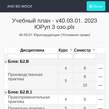
АНО ВО МОСИ
Меню
Учебный план -
v40.03.01. 2023
ЮРуп 3 озо.plx
40.03.01 Юриспруденция (Уголовное право)
Дисциплина
Курс
Семестр
Блок: Б2.В
4
8
Производственная
9
практика
5
10
Блок: Б2.В.1
Правоприменительная
4
8
практика
Проектная практика
5
9