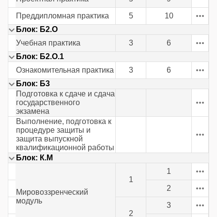
Преддипломная практика
5
10
Блок: Б2.О
Учебная практика
3
6
Блок: Б2.О.1
Ознакомительная практика
3
6
Блок: Б3
Подготовка к сдаче и сдача
государственного
экзамена
Выполнение, подготовка к
процедуре защиты и
защита выпускной
квалификационной работы
Блок: К.М
1
1
2
Мировоззренческий
модуль
3
2