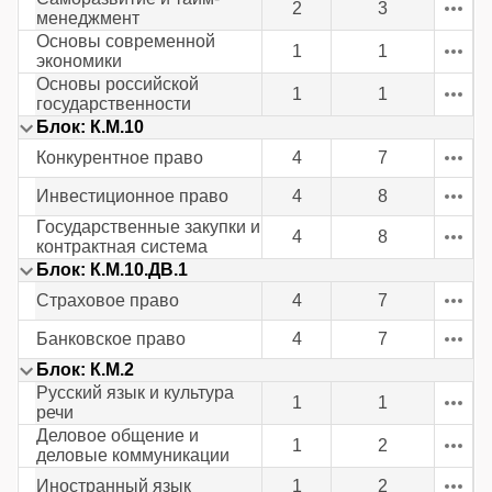
2
3
менеджмент
Основы современной
1
1
экономики
Основы российской
1
1
государственности
Блок: К.М.10
Конкурентное право
4
7
Инвестиционное право
4
8
Государственные закупки и
4
8
контрактная система
Блок: К.М.10.ДВ.1
Страховое право
4
7
Банковское право
4
7
Блок: К.М.2
Русский язык и культура
1
1
речи
Деловое общение и
1
2
деловые коммуникации
Иностранный язык
1
2