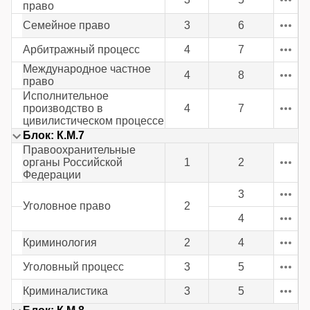
право
Семейное право
3
6
Арбитражный процесс
4
7
Международное частное
4
8
право
Исполнительное
производство в
4
7
цивилистическом процессе
Блок: К.М.7
Правоохранительные
органы Российской
1
2
Федерации
3
Уголовное право
2
4
Криминология
2
4
Уголовный процесс
3
5
Криминалистика
3
5