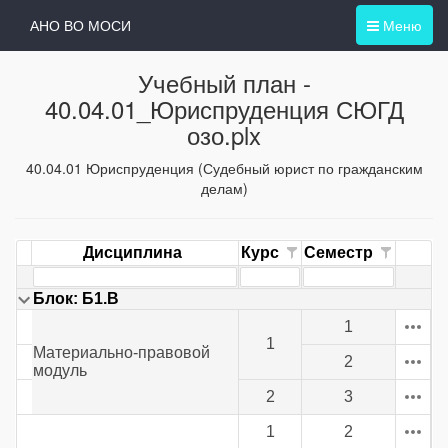
АНО ВО МОСИ
Меню
Учебный план -
40.04.01_Юриспруденция СЮГД
озо.plx
40.04.01 Юриспруденция (Судебный юрист по гражданским
делам)
Дисциплина
Курс
Семестр
Блок: Б1.В
1
1
Материально-правовой
2
модуль
2
3
1
2