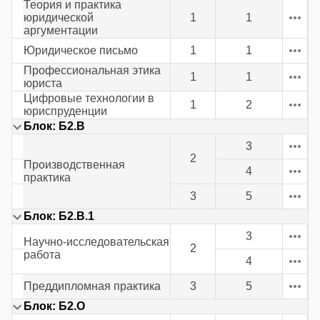
Теория и практика
юридической
1
1
аргументации
Юридическое письмо
1
1
Профессиональная этика
1
1
юриста
Цифровые технологии в
1
2
юриспруденции
Блок: Б2.В
3
2
Производственная
4
практика
3
5
Блок: Б2.В.1
3
Научно-исследовательская
2
работа
4
Преддипломная практика
3
5
Блок: Б2.О