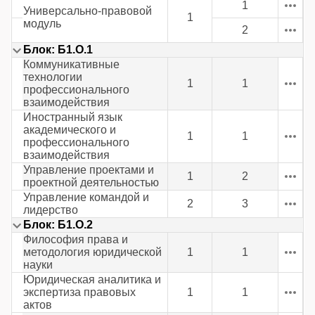
1
Универсально-правовой
1
модуль
2
Блок: Б1.О.1
Коммуникативные
технологии
1
1
профессионального
взаимодействия
Иностранный язык
академического и
1
1
профессионального
взаимодействия
Управление проектами и
1
2
проектной деятельностью
Управление командой и
2
3
лидерство
Блок: Б1.О.2
Философия права и
методология юридической
1
1
науки
Юридическая аналитика и
экспертиза правовых
1
1
актов