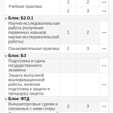
1
2
Учебная практика
2
3
Блок: Б2.О.1
Научно-исследовательская
работа (получение
первичных навыков
1
2
научно-исследовательской
работы)
Ознакомительная практика
2
3
Блок: Б3
Подготовка и сдача
государственного
экзамена
Защита выпускной
квалификационной
работы, включая
подготовку к защите и
процедуру защиты
Блок: ФТД
Внешнеторговые сделки и
2
3
связанные с ними споры