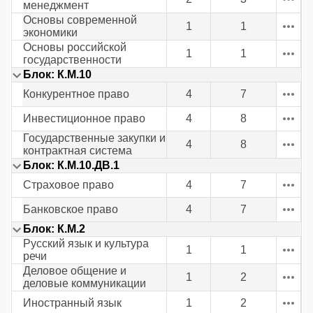
менеджмент
Основы современной
1
1
экономики
Основы российской
1
1
государственности
Блок: К.М.10
Конкурентное право
4
7
Инвестиционное право
4
8
Государственные закупки и
4
8
контрактная система
Блок: К.М.10.ДВ.1
Страховое право
4
7
Банковское право
4
7
Блок: К.М.2
Русский язык и культура
1
1
речи
Деловое общение и
1
2
деловые коммуникации
Иностранный язык
1
2