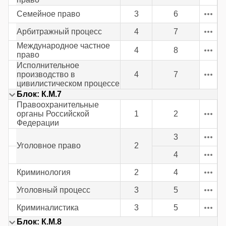
Семейное право
3
6
Арбитражный процесс
4
7
Международное частное
4
8
право
Исполнительное
производство в
4
7
цивилистическом процессе
Блок: К.М.7
Правоохранительные
органы Российской
1
2
Федерации
3
Уголовное право
2
4
Криминология
2
4
Уголовный процесс
3
5
Криминалистика
3
5
Блок: К.М.8