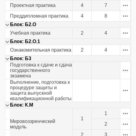
Проектная практика
4
7
Преддипломная практика
4
8
Блок: Б2.О
Учебная практика
2
4
Блок: Б2.О.1
Ознакомительная практика
2
4
Блок: Б3
Подготовка к сдаче и сдача
государственного
экзамена
Выполнение, подготовка к
процедуре защиты и
защита выпускной
квалификационной работы
Блок: К.М
1
1
Мировоззренческий
2
модуль
2
3