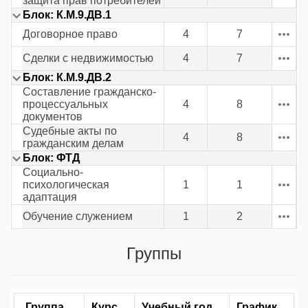
защита прав потребителей
Блок: К.М.9.ДВ.1
Договорное право
4
7
Сделки с недвижимостью
4
7
Блок: К.М.9.ДВ.2
Составление гражданско-
процессуальных
4
8
документов
Судебные акты по
4
8
гражданским делам
Блок: ФТД
Социально-
психологическая
1
1
адаптация
Обучение служением
1
2
Группы
Группа
Курс
Учебный год
График