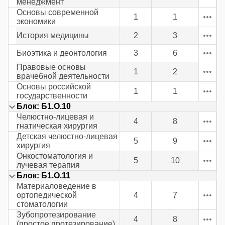
менеджмент
Основы современной
1
1
экономики
История медицины
2
3
Биоэтика и деонтология
3
6
Правовые основы
1
2
врачебной деятельности
Основы российской
1
1
государственности
Блок: Б1.О.10
Челюстно-лицевая и
4
8
гнатическая хирургия
Детская челюстно-лицевая
5
9
хирургия
Онкостоматология и
5
10
лучевая терапия
Блок: Б1.О.11
Материаловедение в
ортопедической
4
7
стоматологии
Зубопротезирование
4
8
(простое протезирование)