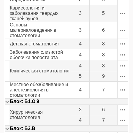
Кариесология и
заболевания твердых
3
5
тканей зубов
Основы
материаловедения в
3
6
стоматологии
Детская стоматология
4
8
Заболевания слизистой
4
8
оболочки полости рта
4
8
Клиническая стоматология
5
9
Местное обезболивание и
анестезиология в
4
7
стоматологии
Блок: Б1.О.9
3
6
Хирургическая
стоматология
4
7
Блок: Б2.В