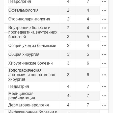
Неврология
4
7
Офтальмология
2
4
Оториноларингология
2
4
Внутренние болезни и
2
4
пропедевтика внутренних
болезней
3
5
Общий уход за больными
2
4
Общая хирургия
3
5
Хирургические болезни
3
6
Топографическая
анатомия и оперативная
3
6
хирургия
Педиатрия
4
7
Медицинская
4
7
реабилитация
Дерматовенерология
4
7
Инфекционные болезни и