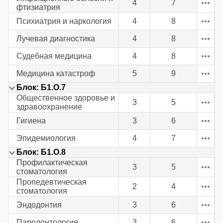
4
7
фтизиатрия
Психиатрия и наркология
4
8
Лучевая диагностика
4
8
Судебная медицина
4
8
Медицина катастроф
5
9
Блок: Б1.О.7
Общественное здоровье и
3
5
здравоохранение
Гигиена
3
6
Эпидемиология
4
7
Блок: Б1.О.8
Профилактическая
3
5
стоматология
Пропедевтическая
2
4
стоматология
Эндодонтия
3
6
Пародонтология
3
6