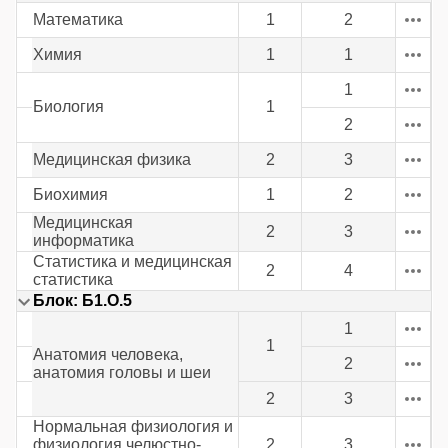
Математика
1
2
Химия
1
1
1
Биология
1
2
Медицинская физика
2
3
Биохимия
1
2
Медицинская
2
3
информатика
Статистика и медицинская
2
4
статистика
Блок: Б1.О.5
1
1
Анатомия человека,
2
анатомия головы и шеи
2
3
Нормальная физиология и
физиология челюстно-
2
3