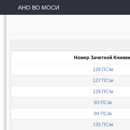
АНО ВО МОСИ
Номер Зачетной Книжк
126 ПС/м
127 ПС/м
129 ПС/м
93 ПС/м
94 ПС/м
135 ПС/м